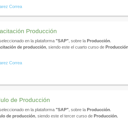
reación de aulas virtuales, el diseño de actividades interactivas (tar
varez Correa
navegar eficientemente por tu área personal, realizar entregas a ti
cesos de enseñanza y aprendizaje digital en la plataforma PDF, en u
acitación Producción
 seleccionado en la plataforma
"SAP"
, sobre la
Producción
.
citación de producción
, siendo este el cuarto curso de
Producción
varez Correa
ulo de Producción
 seleccionado en la plataforma
"SAP"
, sobre la
Producción
.
lo de producción
, siendo este el tercer curso de
Producción.