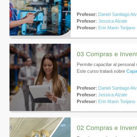
Profesor:
Daniel Santiago Al
Profesor:
Jessica Alzate
Profesor:
Erin Marin Torijano
03 Compras e Inven
Permite capacitar al personal
Este curso tratará sobre
Capa
Profesor:
Daniel Santiago Al
Profesor:
Jessica Alzate
Profesor:
Erin Marin Torijano
02 Compras e Inven