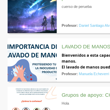
cuerso de perueba
Profesor:
Daniel Santiago Al
LAVADO DE MANO
Bienvenidos a esta capac
manos.
El lavado de manos puede
de los productos no puede
Profesor:
Manuela Echeverri
de nuestro equipo y la c
se centra en equiparlos 
orgazacional.
Grupos de apoyo: C
Hola