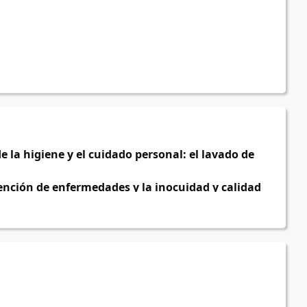
la higiene y el cuidado personal: el lavado de 
nción de enfermedades y la inocuidad y calidad 
la eficiencia son clave, la salud y el bienestar 
idad absoluta. Por esta razón, esta capacitación 
de manos como parte de nuestra cultura 