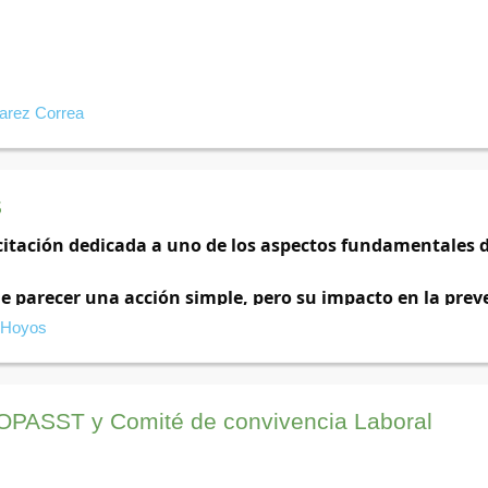
varez Correa
S
itación dedicada a uno de los aspectos fundamentales de 
 parecer una acción simple, pero su impacto en la preve
 subestimarse. En nuestra industria, donde la precisión y 
 Hoyos
alidad y la inocuidad de nuestros productos son una prior
con el conocimiento necesario para convertir el lavado 
OPASST y Comité de convivencia Laboral