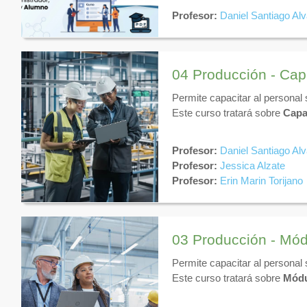
Profesores:
Domina la c
Profesor:
Daniel Santiago Al
libro de resultados.
Alumnos:
Conoce cómo 
🎯 Objetivo:
Optimizar tus pro
04 Producción - Cap
Permite capacitar al personal
Este curso tratará sobre
Capa
Profesor:
Daniel Santiago Al
Profesor:
Jessica Alzate
Profesor:
Erin Marin Torijano
03 Producción - Mód
Permite capacitar al personal
Este curso tratará sobre
Módu