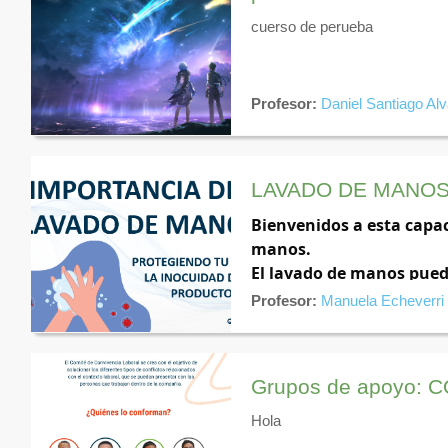
cuerso de perueba
Profesor:
Daniel Santiago Al
LAVADO DE MANO
Bienvenidos a esta capac
manos.
El lavado de manos puede
de los productos no puede
Profesor:
Manuela Echeverri
de nuestro equipo y la c
se centra en equiparlos 
orgazacional.
Grupos de apoyo: C
Hola