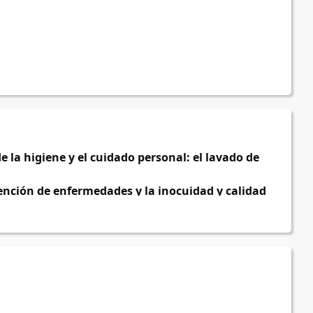
la higiene y el cuidado personal: el lavado de 
nción de enfermedades y la inocuidad y calidad 
la eficiencia son clave, la salud y el bienestar 
idad absoluta. Por esta razón, esta capacitación 
de manos como parte de nuestra cultura 