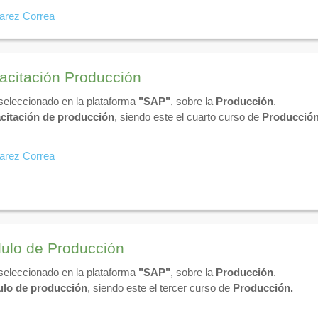
reación de aulas virtuales, el diseño de actividades interactivas (tar
varez Correa
navegar eficientemente por tu área personal, realizar entregas a ti
cesos de enseñanza y aprendizaje digital en la plataforma PDF, en u
acitación Producción
 seleccionado en la plataforma
"SAP"
, sobre la
Producción
.
citación de producción
, siendo este el cuarto curso de
Producción
varez Correa
ulo de Producción
 seleccionado en la plataforma
"SAP"
, sobre la
Producción
.
lo de producción
, siendo este el tercer curso de
Producción.