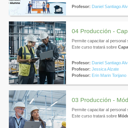
Profesores:
Domina la c
Profesor:
Daniel Santiago Al
libro de resultados.
Alumnos:
Conoce cómo 
🎯 Objetivo:
Optimizar tus pro
04 Producción - Cap
Permite capacitar al personal
Este curso tratará sobre
Capa
Profesor:
Daniel Santiago Al
Profesor:
Jessica Alzate
Profesor:
Erin Marin Torijano
03 Producción - Mód
Permite capacitar al personal
Este curso tratará sobre
Módu