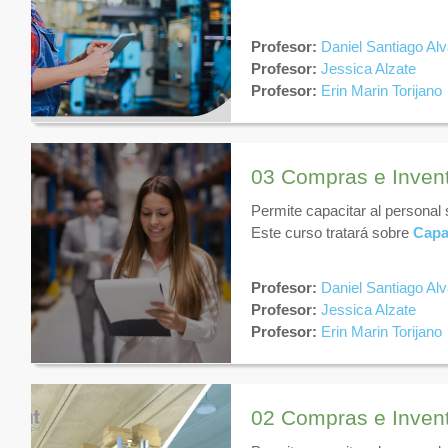
Profesor:
Daniel Santiago Al
Profesor:
Jessica Alzate
Profesor:
Erin Marin Torijano
03 Compras e Inven
Permite capacitar al personal
Este curso tratará sobre
Capa
Profesor:
Daniel Santiago Al
Profesor:
Jessica Alzate
Profesor:
Erin Marin Torijano
02 Compras e Inven