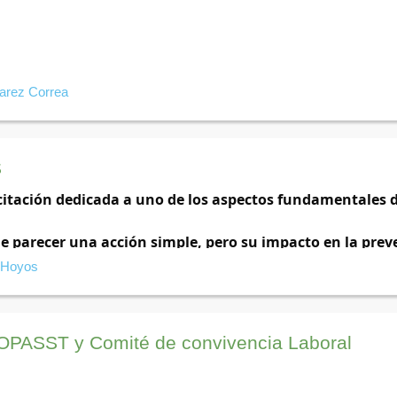
varez Correa
S
itación dedicada a uno de los aspectos fundamentales de 
 parecer una acción simple, pero su impacto en la preve
 subestimarse. En nuestra industria, donde la precisión y 
 Hoyos
alidad y la inocuidad de nuestros productos son una prior
con el conocimiento necesario para convertir el lavado 
OPASST y Comité de convivencia Laboral